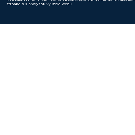
stránke a s analýzou využitia webu.