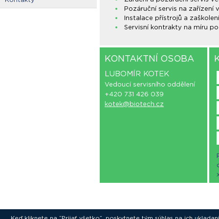
Pozáruční servis na zařízení
Instalace přístrojů a zaškolen
Servisní kontrakty na míru p
KONTAKTNÍ OSOBA
LUBOMÍR KOTEK
Vedoucí servisního oddělení
+420 731 426 039
kotek@biotech.cz
Keď kliknete na “Prijať všetko”, poskytnete tým súhlas na ich uklad