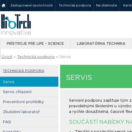
Zastupované spoločnosti
Technická podpora
Na stiahnutie
Karié
PRÍSTROJE PRE LIFE - SCIENCE
LABORATÓRNA TECHNIKA
Úvod
»
Technická podpora
»
Servis
TECHNICKÁ PODPORA
SERVIS
Servis
Servis chlazení
Servisní podporu zajišťuje tým z
Preventivní prohlídky
pravidelnými školeními u výrobc
a rychle dosažitelná, časově fle
Zkušební laboratoř
SOUČÁSTÍ NABÍDKY NA
FAQ
Záruční a pozáruční servis v
Kontakty