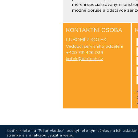
měření specializovanými přístroj
možné poruše a odstávce zaříze
KONTAKTNÍ OSOBA
LUBOMÍR KOTEK
Vedoucí servisního oddělení
+420 731 426 039
kotek@biotech.cz
Keď kliknete na “Prijať všetko”, poskytnete tým súhlas na ich uklad
stránke a s analýzou využitia webu.