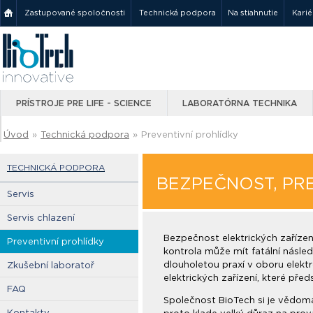
Zastupované spoločnosti
Technická podpora
Na stiahnutie
Karié
PRÍSTROJE PRE LIFE - SCIENCE
LABORATÓRNA TECHNIKA
Úvod
»
Technická podpora
»
Preventivní prohlídky
TECHNICKÁ PODPORA
BEZPEČNOST, PRE
Servis
Servis chlazení
Bezpečnost elektrických zaříze
Preventivní prohlídky
kontrola může mít fatální násle
dlouholetou praxí v oboru elektr
Zkušební laboratoř
elektrických zařízení, které pře
FAQ
Společnost BioTech si je vědoma
Kontakty