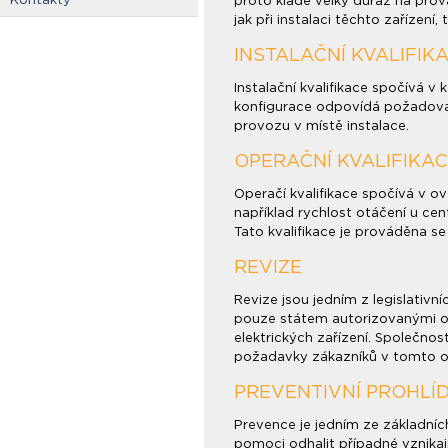
proto klade velký důraz na prov
jak při instalaci těchto zařízení,
INSTALAČNÍ KVALIFIK
Instalační kvalifikace spočívá 
konfigurace odpovídá požadovan
provozu v místě instalace.
OPERAČNÍ KVALIFIKA
Operačí kvalifikace spočívá v o
například rychlost otáčení u cen
Tato kvalifikace je prováděna se 
REVIZE
Revize jsou jedním z legislativ
pouze státem autorizovanými os
elektrických zařízení. Společno
požadavky zákazníků v tomto o
PREVENTIVNÍ PROHLÍ
Prevence je jedním ze základníc
pomoci odhalit případné vznikají