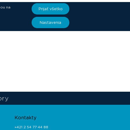
iou na
Prijať všetko
Nastavenia
ory
Kontakty
+421 2 54 77 44 88