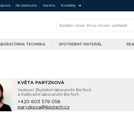
odpora
Na stiahnutie
Kariéra
Kontakty
ABORATÓRNA TECHNIKA
SPOTREBNÝ MATERIÁL
REA
KVĚTA PARÝZKOVÁ
Vedoucí Zkušební laboratoře BioTech
a Kalibrační laboratoře BioTech
+420 603 579 058
paryzkova@ibiotech.cz