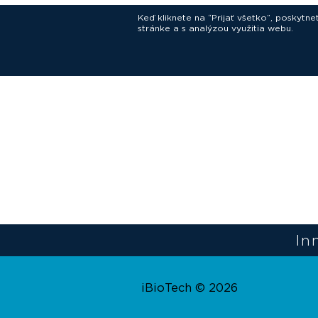
Keď kliknete na “Prijať všetko”, poskytn
stránke a s analýzou využitia webu.
In
iBioTech © 2026