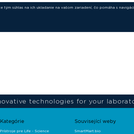
ete tým súhlas na ich ukladanie na vašom zariadení, čo pomáha s navigác
novative technologies for your laborat
Kategórie
Související weby
Prístroje pre Life - Science
SmartMart.bio